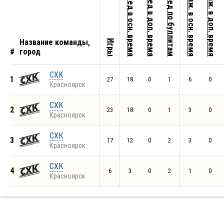
Пораж. в доп. время
Пораж. в осн. время
Побед в доп. время
Побед по буллитам
Побед в осн. время
Название команды,
Игры
#
город
СХК
1
27
18
0
1
6
0
Красноярск
СХК
2
23
18
0
1
3
0
Красноярск
СХК
3
17
12
0
2
3
0
Красноярск
СХК
4
6
3
0
2
1
0
Красноярск