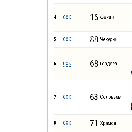
16
4
СХК
Фокин
88
5
СХК
Чекурин
68
6
СХК
Гордеев
63
Соловьёв
7
СХК
71
8
СХК
Храмов