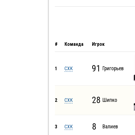
#
Команда
Игрок
91
Григорьев
1
СХК
28
Шипко
2
СХК
8
Валиев
3
СХК