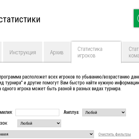
статистики
Статистика
Стат
Инструкция
Архив
игроков
ком
 программа расположет всех игроков по убыванию/возрастанию дан
Вид турнира" и другие помогут Вам быстро найти нужную информаци
а одного игрока может быть разной в разных видах турнира.
милия:
Амплуа:
зон:
Очистить фильтры