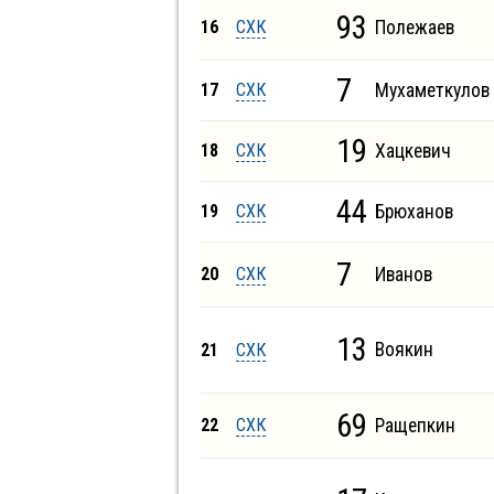
93
16
СХК
Полежаев
7
17
СХК
Мухаметкулов
19
18
СХК
Хацкевич
44
19
СХК
Брюханов
7
20
СХК
Иванов
13
Воякин
21
СХК
69
22
СХК
Ращепкин