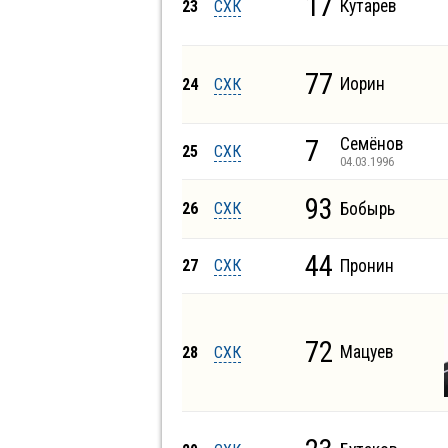
17
Кутарев
23
СХК
77
Иорин
24
СХК
7
Семёнов
25
СХК
04.03.1996
93
26
СХК
Бобырь
44
27
СХК
Пронин
72
Мацуев
28
СХК