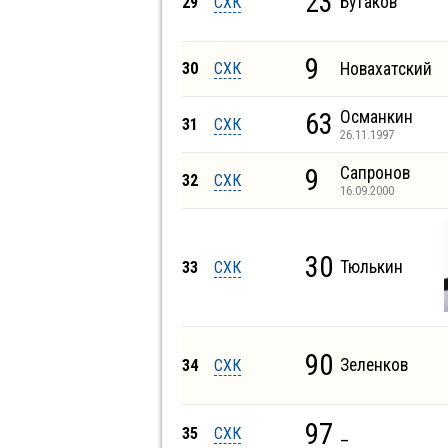
23
Бутаков
29
СХК
9
30
СХК
Новахатский
63
Османкин
31
СХК
26.11.1997
9
Сапронов
32
СХК
16.09.2000
30
Тюлькин
33
СХК
90
Зеленков
34
СХК
97
35
СХК
_