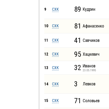
89
Кудрин
9
СХК
81
10
СХК
Афанасенко
41
11
СХК
Савчиков
95
12
СХК
Хацкевич
32
Иванов
13
СХК
23.05.1995
3
Левков
14
СХК
71
15
СХК
Соловьев