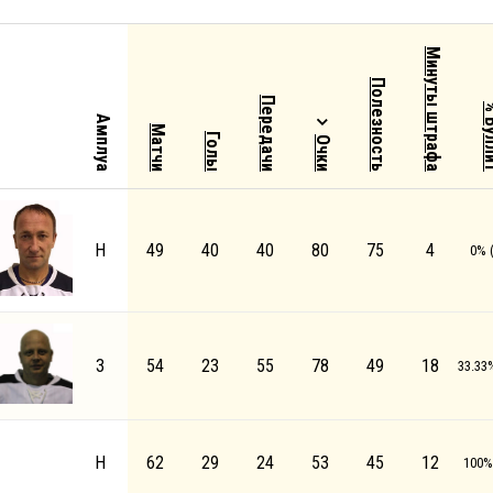
Минуты штрафа
Полезность
Передачи
% Бу
Амплуа
Матчи
Голы
Очки
Н
49
40
40
80
75
4
0% (
З
54
23
55
78
49
18
33.33%
Н
62
29
24
53
45
12
100% 