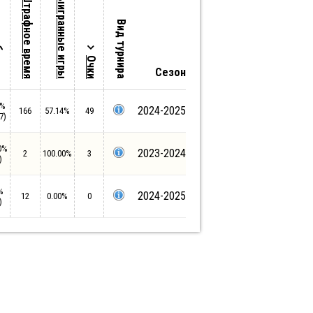
бол-ва
Выигранные игры
Штрафное время
Вид турнира
Очки
Сезон
7%
2024-2025
166
57.14%
49
7)
0%
2023-2024
2
100.00%
3
)
%
2024-2025
12
0.00%
0
)