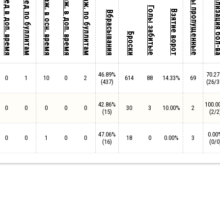
Пораж. в доп. время
Пораж. по буллитам
Пораж. в осн. время
Побед в доп. время
Побед по буллитам
Голы пропущенные
Реализация 
Голы забитые
Взятие ворот
Вбрасывания
Броски
46.89%
70.2
0
1
10
0
2
614
88
14.33%
69
(437)
(26/3
42.86%
100.0
0
0
0
0
0
30
3
10.00%
2
(15)
(2/2
47.06%
0.00
0
0
1
0
0
18
0
0.00%
3
(16)
(0/0