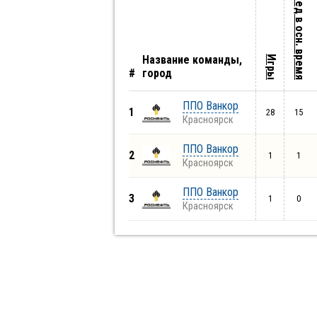
Побед в осн. время
Название команды,
Игры
#
город
ППО Ванкор
1
28
15
Красноярск
ППО Ванкор
2
1
1
Красноярск
ППО Ванкор
3
1
0
Красноярск