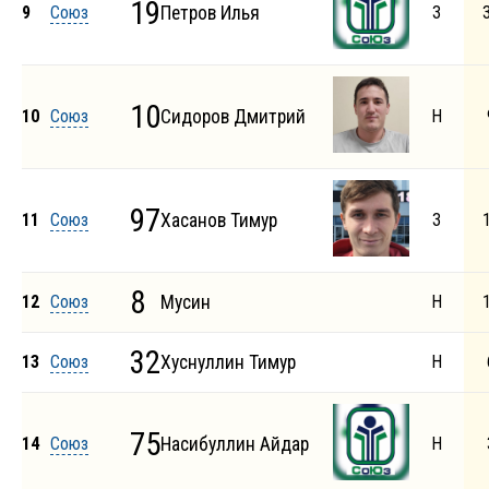
19
9
Союз
Петров Илья
З
10
10
Союз
Сидоров Дмитрий
Н
97
11
Союз
Хасанов Тимур
З
8
12
Союз
Мусин
Н
32
13
Союз
Хуснуллин Тимур
Н
75
14
Союз
Насибуллин Айдар
Н