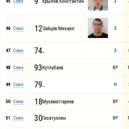
9
45
Союз
Крылов Константин
З
12
46
Союз
Зайцев Михаил
З
74
47
Союз
_
З
93
48
Союз
Кутлубаев
ВР
79
49
Союз
_
Н
18
50
Союз
Мухаматгареев
ВР
30
51
Союз
Гизатуллин
ВР