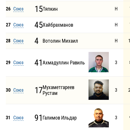
15
26
Союз
Тяпкин
Н
45
27
Союз
Хайбрахманов
Н
4
28
Союз
Вотолин Михаил
Н
41
29
Союз
Ахмадуллин Равиль
З
Мухаметгареев
17
30
Союз
З
Рустам
91
31
Союз
Галимов Ильдар
З