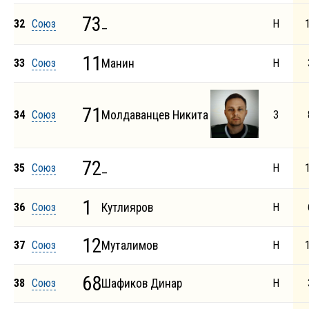
73
32
Союз
_
Н
11
33
Союз
Манин
Н
71
34
Союз
Молдаванцев Никита
З
72
35
Союз
_
Н
1
36
Союз
Кутлияров
Н
12
37
Союз
Муталимов
Н
68
38
Союз
Шафиков Динар
Н