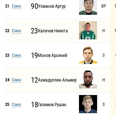
90
21
Союз
Усманов Артур
ВР
23
22
Союз
Калачев Никита
Н
19
23
Союз
Монов Арсений
З
12
24
Союз
Ахмадуллин Альмир
Н
18
25
Союз
Галимов Рушан
З