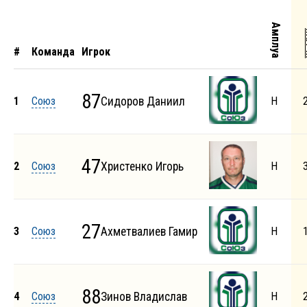
Амплуа
М
#
Команда
Игрок
87
1
Союз
Сидоров Даниил
Н
47
2
Союз
Христенко Игорь
Н
27
3
Союз
Ахметвалиев Гамир
Н
88
4
Союз
Зинов Владислав
Н