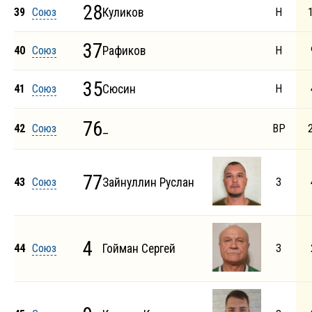
28
39
Союз
Куликов
Н
37
40
Союз
Рафиков
Н
35
41
Союз
Сюсин
Н
76
42
Союз
_
ВР
77
43
Союз
Зайнуллин Руслан
З
4
44
Союз
Гойман Сергей
З