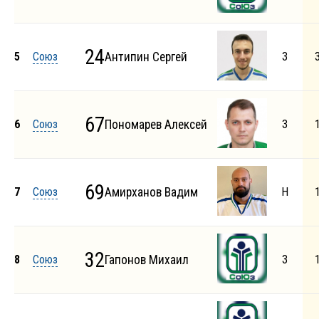
24
5
Союз
Антипин Сергей
З
67
6
Союз
Пономарев Алексей
З
69
7
Союз
Амирханов Вадим
Н
32
8
Союз
Гапонов Михаил
З