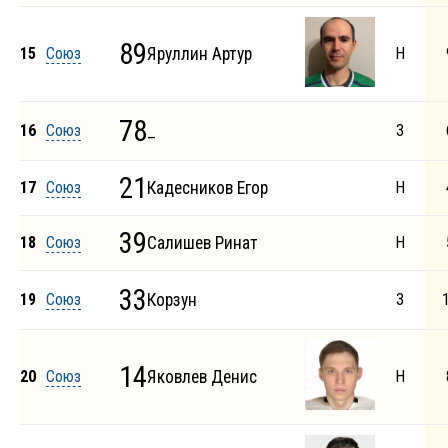
89
15
Союз
Яруллин Артур
Н
78
16
Союз
_
З
21
17
Союз
Кадесников Егор
Н
39
18
Союз
Салишев Ринат
Н
33
19
Союз
Корзун
З
14
20
Союз
Яковлев Денис
Н