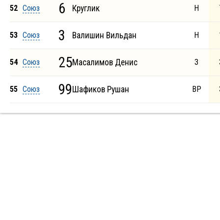
6
52
Союз
Круглик
Н
3
53
Союз
Валишин Вильдан
Н
25
54
Союз
Масалимов Денис
З
99
55
Союз
Шафиков Рушан
ВР