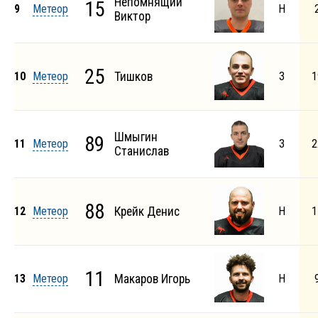
Непомнящий
15
9
Метеор
Н
Виктор
25
10
Метеор
Тишков
З
1
Шмыгин
89
11
Метеор
З
2
Станислав
88
12
Метеор
Крейк Денис
Н
1
11
13
Метеор
Макаров Игорь
Н