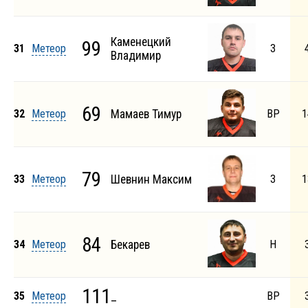
Каменецкий
99
31
Метеор
З
Владимир
69
32
Метеор
Мамаев Тимур
ВР
1
79
33
Метеор
Шевнин Максим
З
1
84
34
Метеор
Бекарев
Н
111
35
Метеор
_
ВР