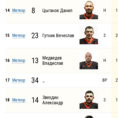
8
14
Метеор
Цыганок Данил
Н
1
23
15
Метеор
Гутник Вячеслав
З
2
Медведев
13
16
Метеор
Н
1
Владислав
34
17
Метеор
_
ВР
2
Звездин
14
18
Метеор
З
1
Александр