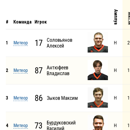
Амплуа
Ма
#
Команда
Игрок
Соловьянов
17
1
Метеор
Н
2
Алексей
Антюфеев
87
2
Метеор
Н
1
Владислав
86
3
Метеор
Зыков Максим
Н
1
Бурдуковский
73
4
Метеор
Н
1
Василий