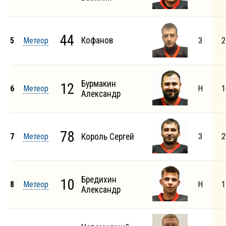
44
Кофанов
5
Метеор
З
2
Бурмакин
12
6
Метеор
Н
1
Александр
78
7
Метеор
Король Сергей
З
2
Бредихин
10
8
Метеор
Н
1
Александр