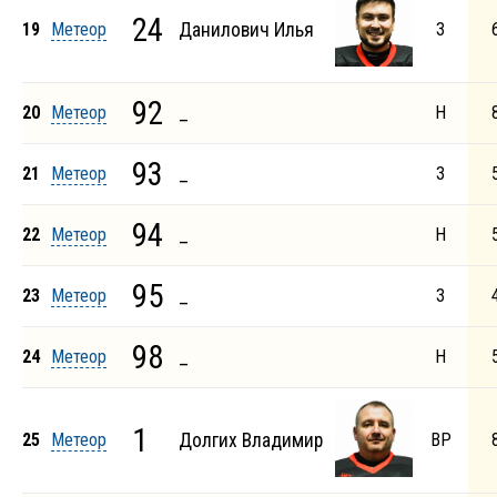
24
19
Метеор
Данилович Илья
З
92
20
Метеор
_
Н
93
21
Метеор
_
З
94
22
Метеор
_
Н
95
23
Метеор
_
З
98
24
Метеор
_
Н
1
25
Метеор
Долгих Владимир
ВР