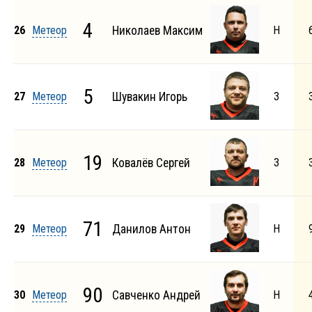
4
26
Метеор
Николаев Максим
Н
5
27
Метеор
Шувакин Игорь
З
19
28
Метеор
Ковалёв Сергей
З
71
29
Метеор
Данилов Антон
Н
90
30
Метеор
Савченко Андрей
Н