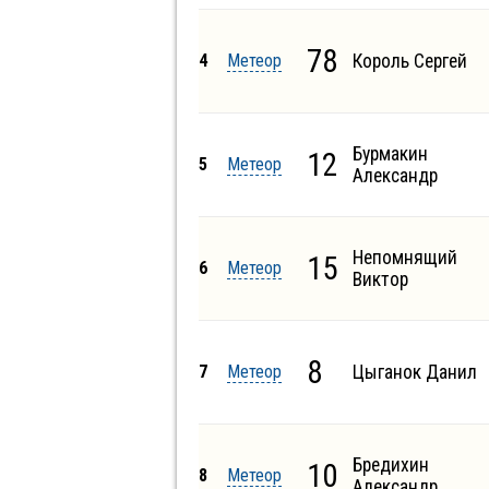
78
4
Метеор
Король Сергей
Бурмакин
12
5
Метеор
Александр
Непомнящий
15
6
Метеор
Виктор
8
7
Метеор
Цыганок Данил
Бредихин
10
8
Метеор
Александр