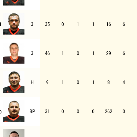
й
З
35
0
1
1
16
6
З
46
1
0
1
29
6
Н
9
1
0
1
8
4
р
ВР
31
0
0
0
262
0