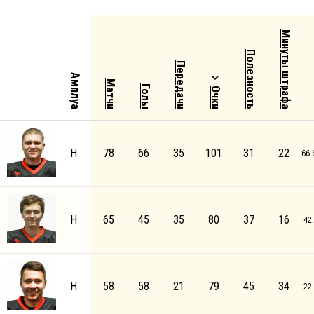
Минуты штрафа
Полезность
Передачи
Амплуа
Матчи
Голы
Очки
Н
78
66
35
101
31
22
66.
Н
65
45
35
80
37
16
42
Н
58
58
21
79
45
34
22