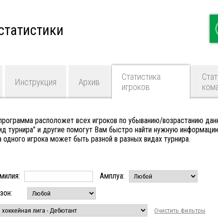
статистики
Статистика
Стат
Инструкция
Архив
игроков
ком
 программа расположет всех игроков по убыванию/возрастанию дан
Вид турнира" и другие помогут Вам быстро найти нужную информаци
а одного игрока может быть разной в разных видах турнира.
милия:
Амплуа:
зон:
Очистить фильтры