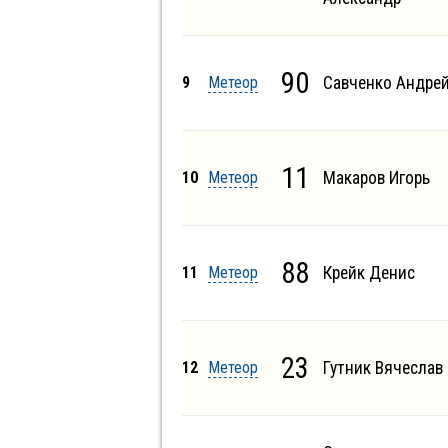
90
9
Метеор
Савченко Андре
11
10
Метеор
Макаров Игорь
88
11
Метеор
Крейк Денис
23
12
Метеор
Гутник Вячеслав