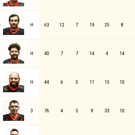
й
Н
63
12
7
19
25
8
Н
40
7
7
14
4
14
Н
44
6
5
11
15
10
З
76
4
5
9
33
10