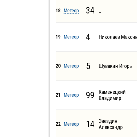
34
_
18
Метеор
4
19
Метеор
Николаев Макси
5
20
Метеор
Шувакин Игорь
Каменецкий
99
21
Метеор
Владимир
Звездин
14
22
Метеор
Александр