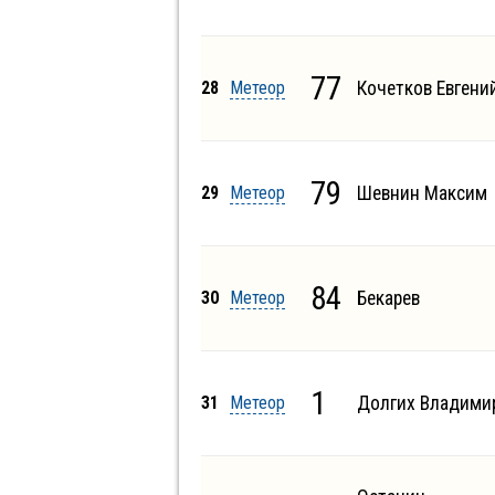
77
28
Метеор
Кочетков Евгени
79
29
Метеор
Шевнин Максим
84
30
Метеор
Бекарев
1
31
Метеор
Долгих Владими