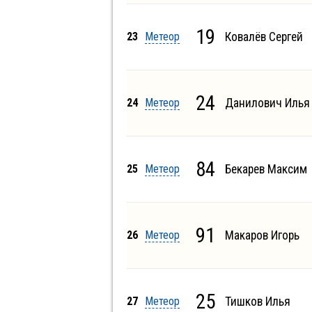
19
23
Метеор
Ковалёв Сергей
24
24
Метеор
Данилович Илья
84
25
Метеор
Бекарев Максим
91
26
Метеор
Макаров Игорь
25
27
Метеор
Тишков Илья