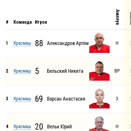
Амплуа
М
#
Команда
Игрок
88
1
Красмаш
Александров Артём
Н
5
2
Красмаш
Бельский Никита
ВР
69
3
Красмаш
Варсан Анастасия
З
20
4
Красмаш
Вельк Юрий
Н