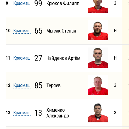
99
9
Красмаш
Крюков Филипп
З
65
10
Красмаш
Мысак Степан
Н
27
11
Красмаш
Найденов Артём
Н
85
12
Красмаш
Теряев
З
Хименко
13
13
Красмаш
З
Александр