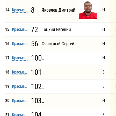
8
14
Красмаш
Яковлев Дмитрий
Н
72
15
Красмаш
Тоцкий Евгений
Н
56
16
Красмаш
Счастный Сергей
Н
100
17
Красмаш
_
Н
101
18
Красмаш
_
З
102
19
Красмаш
_
З
103
20
Красмаш
_
Н
104
21
Красмаш
_
З