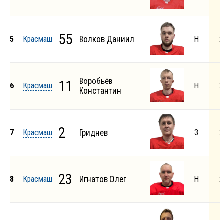
55
5
Красмаш
Волков Даниил
Н
Воробьёв
11
6
Красмаш
Н
Константин
2
7
Красмаш
Гриднев
З
23
8
Красмаш
Игнатов Олег
Н