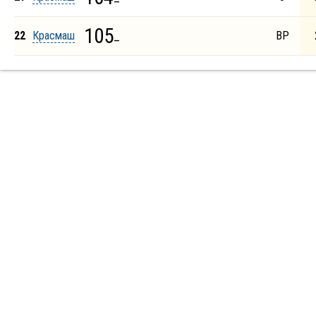
105
22
Красмаш
_
ВР